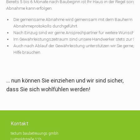
Bereits 5 bis 6 Monate nach Baubeginn ist Ihr Haus in der Regel sorgfälti
Abnahme kann erfolgen.
Die gemeinsame Abnahme wird gemeinsam mit dem Bauherrn in For
Abnahmeprotokolls durchgeführt.
Nach Einzug sind wir gerne Ansprechpartner für weitere Wünsche 
Im Gewährleistungszeitraum sind unsere Handwerker stets zur Stelle,
Auch nach Ablauf der Gewährleistung unterstützen wir Sie gerne, fa
Hilfe brauchen.
... nun können Sie einziehen und wir sind sicher,
dass Sie sich wohlfühlen werden!
Kontakt
tectum baubetreuungs gmbh
Luitpoldstraße 11b