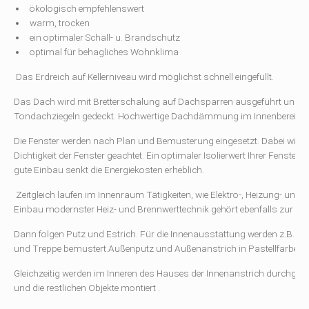
ökologisch empfehlenswert
warm, trocken
ein optimaler Schall- u. Brandschutz
optimal für behagliches Wohnklima
Das Erdreich auf Kellerniveau wird möglichst schnell eingefüllt.
Das Dach wird mit Bretterschalung auf Dachsparren ausgeführt und a
Tondachziegeln gedeckt. Hochwertige Dachdämmung im Innenbereich so
Die Fenster werden nach Plan und Bemusterung eingesetzt. Dabei wird 
Dichtigkeit der Fenster geachtet. Ein optimaler Isolierwert Ihrer Fenster
gute Einbau senkt die Energiekosten erheblich.
Zeitgleich laufen im Innenraum Tätigkeiten, wie Elektro-, Heizung- und S
Einbau modernster Heiz- und Brennwerttechnik gehört ebenfalls zur St
Dann folgen Putz und Estrich. Für die Innenausstattung werden z.B. Türe
und Treppe bemustert.Außenputz und Außenanstrich in Pastellfarben i
Gleichzeitig werden im Inneren des Hauses der Innenanstrich durchgefüh
und die restlichen Objekte montiert .