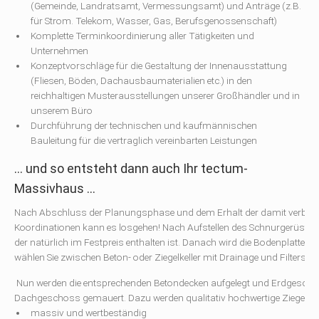
(Gemeinde, Landratsamt, Vermessungsamt) und Anträge (z.B.
für Strom. Telekom, Wasser, Gas, Berufsgenossenschaft)
Komplette Terminkoordinierung aller Tätigkeiten und
Unternehmen
Konzeptvorschläge für die Gestaltung der Innenausstattung
(Fliesen, Böden, Dachausbaumaterialien etc.) in den
reichhaltigen Musterausstellungen unserer Großhändler und in
unserem Büro
Durchführung der technischen und kaufmännischen
Bauleitung für die vertraglich vereinbarten Leistungen
... und so entsteht dann auch Ihr tectum-
Massivhaus ...
Nach Abschluss der Planungsphase und dem Erhalt der damit verb
Koordinationen kann es losgehen! Nach Aufstellen des Schnurgerüstes
der natürlich im Festpreis enthalten ist. Danach wird die Bodenplatte 
wählen Sie zwischen Beton- oder Ziegelkeller mit Drainage und Filterstei
Nun werden die entsprechenden Betondecken aufgelegt und Erdgesch
Dachgeschoss gemauert. Dazu werden qualitativ hochwertige Ziegelstein
massiv und wertbeständig