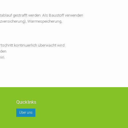
ablauf gestrafft werden. Als Baustoff verwenden
hutzversicherung), Wärmespeicherung,
chritt kontinuierlich überwacht wird.
nden.
in.
Quicklinks
Über uns