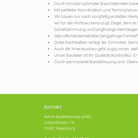
Durch Einsatz optimaler Baumaterialien baue
Mit perfekter Koordination und Terminplanung
Wir bauen nur nach sorgfältig erstellten We
wir für den Rohbau bevorzugt Ziegel, denn er
Schalldämmung und langfristige Wertsteiger
Geprüfte Meisterbetriebe (langjährige Partner
Dicke Dachbalken verlegt der Zimmerer, dami
Auch der Innenausbau geht zügig voran, weil
Unser Bauleiter ist Ihr Qualitätskontrolleur. 
Durch permanente Baubetreuung und -Überwa
Kontakt
tectum baubetreuungs gmbh
Luitpoldstraße 11b
93047 Regensburg