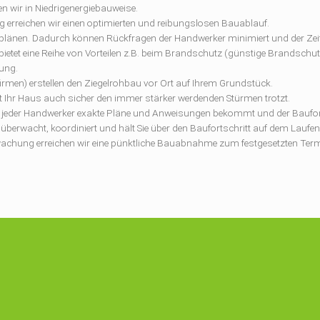
n wir in Niedrigenergiebauweise.
 erreichen wir einen optimierten und reibungslosen Bauablauf.
rkplänen. Dadurch können Rückfragen der Handwerker minimiert und der Zeit
 bietet eine Reihe von Vorteilen z.B. beim Brandschutz (günstige Brandsc
ung.
firmen) erstellen den Ziegelrohbau vor Ort auf Ihrem Grundstück.
t Ihr Haus auch sicher den immer stärker werdenden Stürmen trotzt.
 jeder Handwerker exakte Pläne und Anweisungen bekommt und der Bauforts
Er überwacht, koordiniert und hält Sie über den Baufortschritt auf dem Laufe
chung erreichen wir eine pünktliche Bauabnahme zum festgesetzten Term