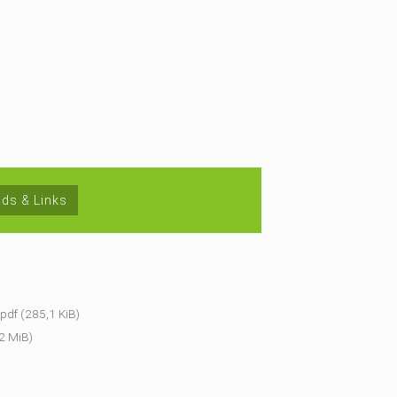
ds & Links
.pdf
(285,1 KiB)
2 MiB)