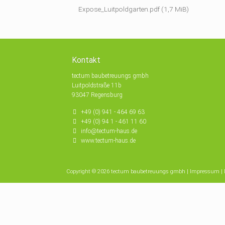
Expose_Luitpoldgarten.pdf
(1,7 MiB)
Kontakt
tectum baubetreuungs gmbh
Luitpoldstraße 11b
93047 Regensburg
+49 (0) 941 - 464 69 63
+49 (0) 94 1 - 461 11 60
info@tectum-haus.de
www.tectum-haus.de
Copyright © 2026 tectum baubetreuungs gmbh |
Impressum
|