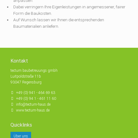
anpassen.
Dabei verringern Ihre Eigenleistungen in angemessener, fairer
Form die Baukosten.
Auf Wunsch lassen wir Ihnen die entsprechenden
Baumaterialien anliefern.
Kontakt
tectum baubetreuungs gmbh
Luitpoldstraße 11b
93047 Regensburg
+49 (0) 941 - 464 69 63
+49 (0) 94 1 - 461 11 60
info@tectum-haus.de
www.tectum-haus.de
Quicklinks
Über uns