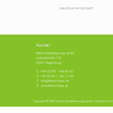
Haustüre mit Vordach
Kontakt
tectum baubetreuungs gmbh
Luitpoldstraße 11b
93047 Regensburg
+49 (0) 941 - 464 69 63
+49 (0) 94 1 - 461 11 60
info@tectum-haus.de
www.tectum-haus.de
Copyright © 2026 tectum baubetreuungs gmbh |
Impressum
|