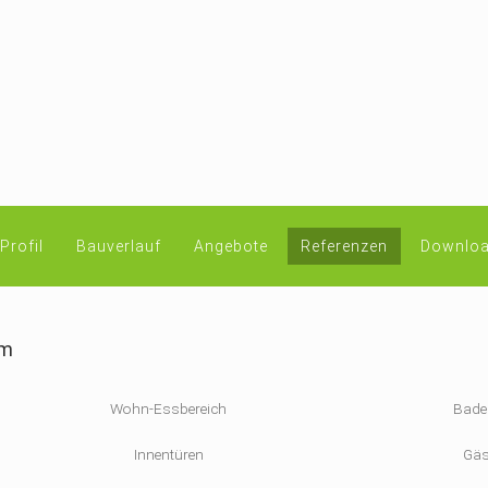
Profil
Bauverlauf
Angebote
Referenzen
Downloa
im
Wohn-Essbereich
Bade
Innentüren
Gäs