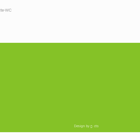
te-WC
Design by
cts