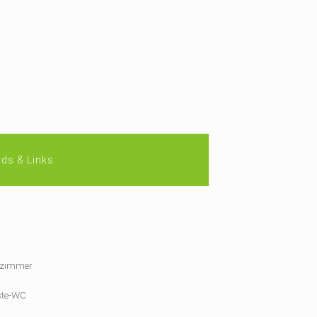
ds & Links
zimmer
te-WC