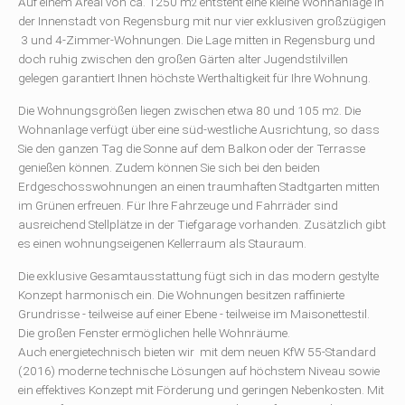
Auf einem Areal von ca. 1250 m
entsteht eine kleine Wohnanlage in
2
der Innenstadt von Regensburg mit nur vier exklusiven großzügigen
3 und 4-Zimmer-Wohnungen. Die Lage mitten in Regensburg und
doch ruhig zwischen den großen Gärten alter Jugendstilvillen
gelegen garantiert Ihnen höchste Werthaltigkeit für Ihre Wohnung.
Die Wohnungsgrößen liegen zwischen etwa 80 und 105 m
. Die
2
Wohnanlage verfügt über eine süd-westliche Ausrichtung, so dass
Sie den ganzen Tag die Sonne auf dem Balkon oder der Terrasse
genießen können. Zudem können Sie sich bei den beiden
Erdgeschosswohnungen an einen traumhaften Stadtgarten mitten
im Grünen erfreuen. Für Ihre Fahrzeuge und Fahrräder sind
ausreichend Stellplätze in der Tiefgarage vorhanden. Zusätzlich gibt
es einen wohnungseigenen Kellerraum als Stauraum.
Die exklusive Gesamtausstattung fügt sich in das modern gestylte
Konzept harmonisch ein. Die Wohnungen besitzen raffinierte
Grundrisse - teilweise auf einer Ebene - teilweise im Maisonettestil.
Die großen Fenster ermöglichen helle Wohnräume.
Auch energietechnisch bieten wir mit dem neuen KfW 55-Standard
(2016) moderne technische Lösungen auf höchstem Niveau sowie
ein effektives Konzept mit Förderung und geringen Nebenkosten. Mit