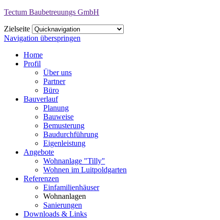
Tectum Baubetreuungs GmbH
Zielseite
Navigation überspringen
Home
Profil
Über uns
Partner
Büro
Bauverlauf
Planung
Bauweise
Bemusterung
Baudurchführung
Eigenleistung
Angebote
Wohnanlage "Tilly"
Wohnen im Luitpoldgarten
Referenzen
Einfamilienhäuser
Wohnanlagen
Sanierungen
Downloads & Links