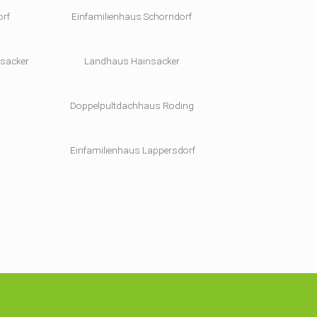
orf
Einfamilienhaus Schorndorf
nsacker
Landhaus Hainsacker
Doppelpultdachhaus Roding
g
Einfamilienhaus Lappersdorf