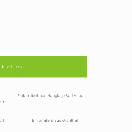
ds & Links
Einfamilienhaus Hanglage Bad Abbach
eim
orf
Einfamilienhaus Grünthal