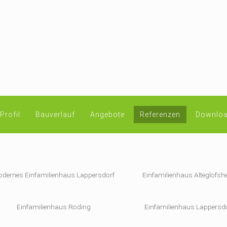
Profil
Bauverlauf
Angebote
Referenzen
Downloa
dernes Einfamilienhaus Lappersdorf
Einfamilienhaus Alteglofsh
Einfamilienhaus Roding
Einfamilienhaus Lappersd